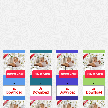
..
..
..
..
Download
Download
Download
Download