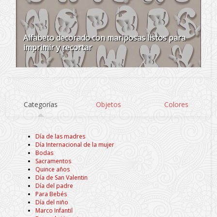
Alfabeto decorado con mariposas listos para
imprimir y recortar
Categorías
Objetos
Colores
Día de las madres
Día Internacional de la mujer
Bodas
Sacramentos
Quince años
Día de San Valentin
Día del padre
Para Bebés
Día del niño
Marco Infantil