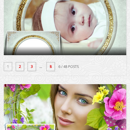
1
2
3
...
8
6
/ 48 POSTS