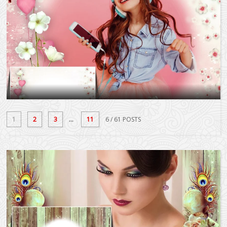
1
2
3
...
11
6
/ 61 POSTS