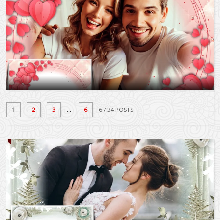
1
2
3
...
6
6
/ 34 POSTS