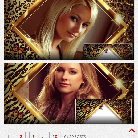
1
2
3
...
10
6
/ 59 POSTS