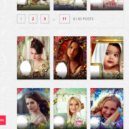
1
2
3
...
11
6
/ 61 POSTS