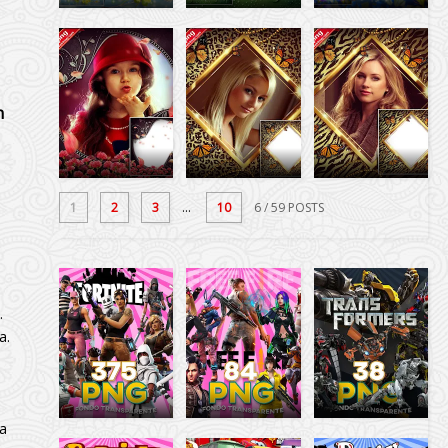
n
1
2
3
...
10
6
/ 59 POSTS
.
a.
la