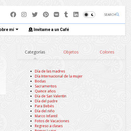
SEARCH
obre mí
Invitame a un Café
Categorías
Objetos
Colores
Día de las madres
Día Internacional de la mujer
Bodas
Sacramentos
Quince años
Día de San Valentin
Día del padre
Para Bebés
Día del niño
Marco Infantil
Fotos de Vacaciones
Regreso a clases
Primer Lugar