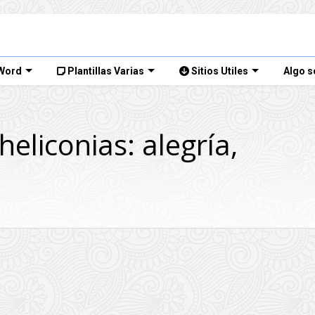
 Word
Plantillas Varias
Sitios Utiles
Algo s
eliconias: alegría,
d