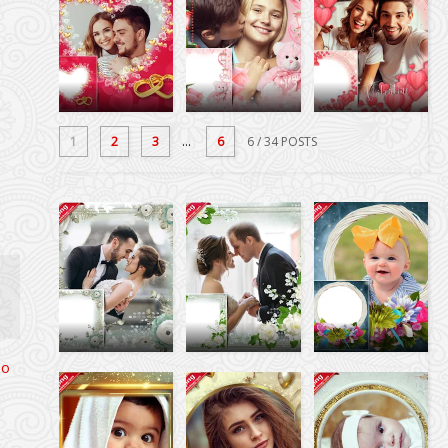
1
2
3
...
6
6
/ 34 POSTS
io