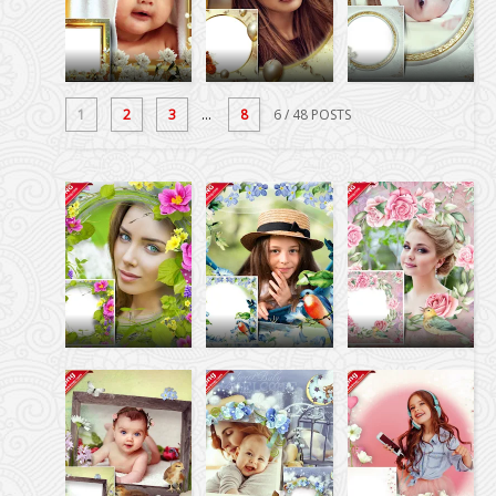
1
2
3
...
8
6
/ 48 POSTS