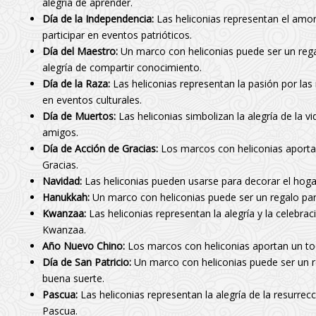
alegría de aprender.
Día de la Independencia:
Las heliconias representan el amor p
participar en eventos patrióticos.
Día del Maestro:
Un marco con heliconias puede ser un rega
alegría de compartir conocimiento.
Día de la Raza:
Las heliconias representan la pasión por las r
en eventos culturales.
Día de Muertos:
Las heliconias simbolizan la alegría de la v
amigos.
Día de Acción de Gracias:
Los marcos con heliconias aportan
Gracias.
Navidad:
Las heliconias pueden usarse para decorar el hogar
Hanukkah:
Un marco con heliconias puede ser un regalo para 
Kwanzaa:
Las heliconias representan la alegría y la celebra
Kwanzaa.
Año Nuevo Chino:
Los marcos con heliconias aportan un toq
Día de San Patricio:
Un marco con heliconias puede ser un reg
buena suerte.
Pascua:
Las heliconias representan la alegría de la resurrecc
Pascua.