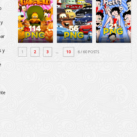
o
 y
par
s y
1
2
3
...
10
6
/ 60 POSTS
e
nte