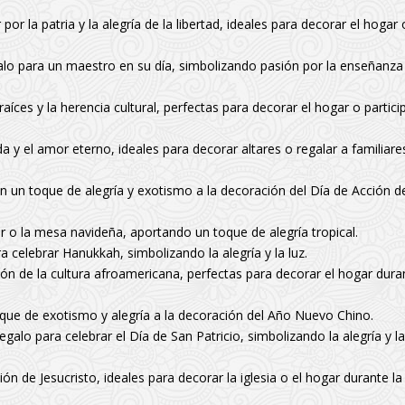
or la patria y la alegría de la libertad, ideales para decorar el hogar 
lo para un maestro en su día, simbolizando pasión por la enseñanza
aíces y la herencia cultural, perfectas para decorar el hogar o partici
ida y el amor eterno, ideales para decorar altares o regalar a familiare
 un toque de alegría y exotismo a la decoración del Día de Acción d
 o la mesa navideña, aportando un toque de alegría tropical.
celebrar Hanukkah, simbolizando la alegría y la luz.
ción de la cultura afroamericana, perfectas para decorar el hogar dura
ue de exotismo y alegría a la decoración del Año Nuevo Chino.
alo para celebrar el Día de San Patricio, simbolizando la alegría y la
ión de Jesucristo, ideales para decorar la iglesia o el hogar durante la