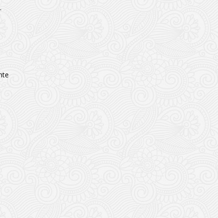
.
nte