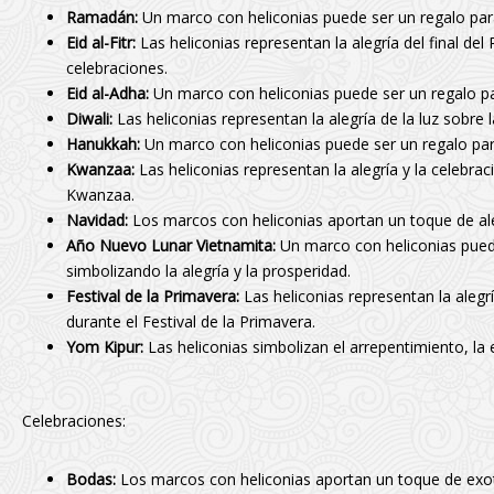
Ramadán:
Un marco con heliconias puede ser un regalo para c
Eid al-Fitr:
Las heliconias representan la alegría del final de
celebraciones.
Eid al-Adha:
Un marco con heliconias puede ser un regalo para
Diwali:
Las heliconias representan la alegría de la luz sobre 
Hanukkah:
Un marco con heliconias puede ser un regalo para 
Kwanzaa:
Las heliconias representan la alegría y la celebra
Kwanzaa.
Navidad:
Los marcos con heliconias aportan un toque de aleg
Año Nuevo Lunar Vietnamita:
Un marco con heliconias puede
simbolizando la alegría y la prosperidad.
Festival de la Primavera:
Las heliconias representan la alegrí
durante el Festival de la Primavera.
Yom Kipur:
Las heliconias simbolizan el arrepentimiento, la e
Celebraciones:
Bodas:
Los marcos con heliconias aportan un toque de exot