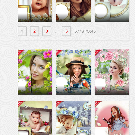
1
2
3
...
8
6
/ 48 POSTS