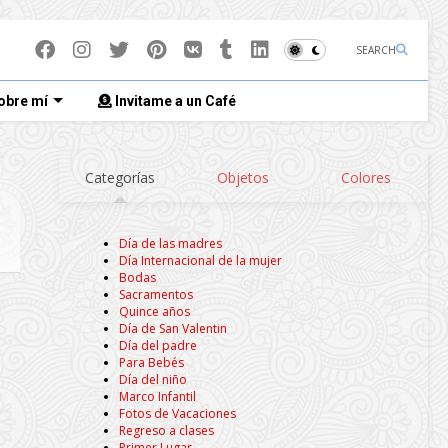
SEARCH
obre mí
Invitame a un Café
Categorías
Objetos
Colores
Día de las madres
Día Internacional de la mujer
Bodas
Sacramentos
Quince años
Día de San Valentin
Día del padre
Para Bebés
Día del niño
Marco Infantil
Fotos de Vacaciones
Regreso a clases
Primer Lugar