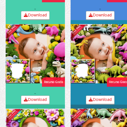
..
..
Download
Download
..
..
Download
Download