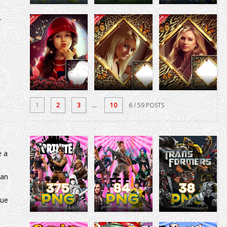
r
1
2
3
...
10
6
/ 59 POSTS
e a
tan
que