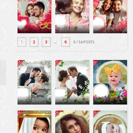
1
2
3
...
6
6
/ 34 POSTS