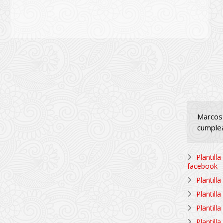
Marcos 
cumplea
Plantill
facebook
Plantill
Plantill
Plantill
Plantill