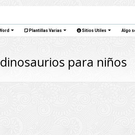
 Word
Plantillas Varias
Sitios Utiles
Algo s
dinosaurios para niños