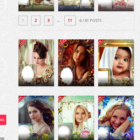
1
2
3
...
11
6
/ 61 POSTS
mo