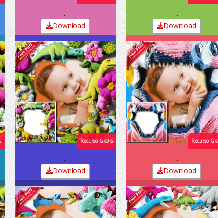
..
..
Download
Download
..
..
Download
Download