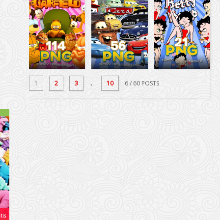
1
2
3
...
10
6
/ 60 POSTS