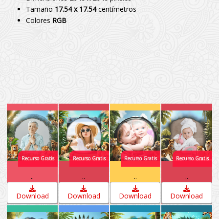
Tamaño
17.54 x 17.54
centímetros
Colores
RGB
..
..
..
..
Download
Download
Download
Download