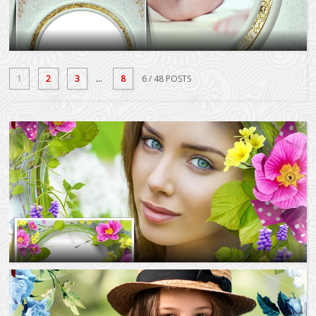
1
2
3
...
8
6
/ 48 POSTS