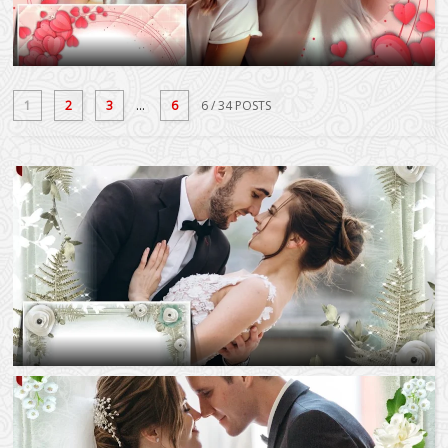
1
2
3
...
6
6
/ 34 POSTS