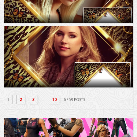
1
2
3
...
10
6
/ 59 POSTS