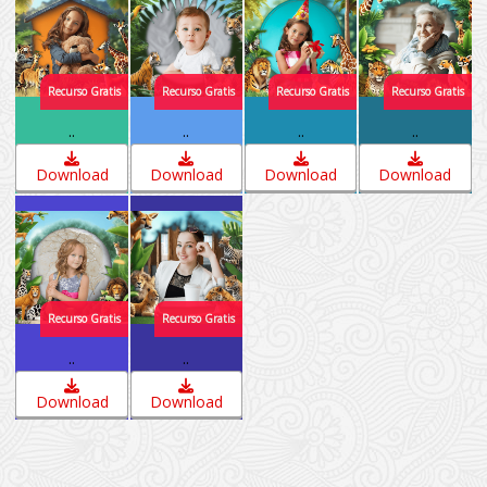
..
..
..
..
Download
Download
Download
Download
..
..
Download
Download