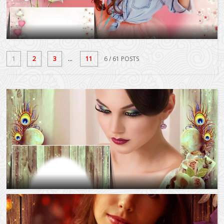
1
2
3
...
11
6
/ 61 POSTS