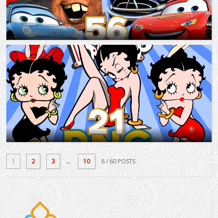
1
2
3
...
10
6
/ 60 POSTS