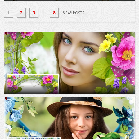
1
2
3
...
8
6
/ 48 POSTS