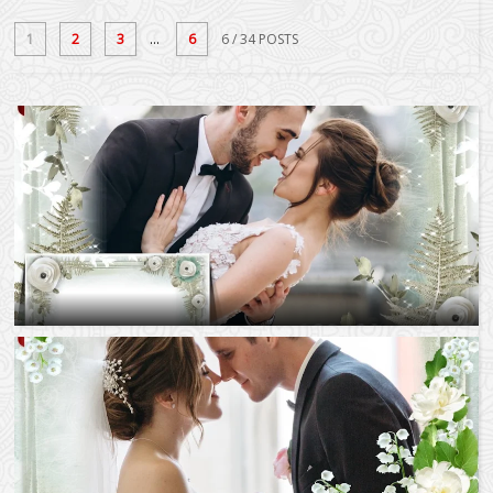
1
2
3
...
6
6
/ 34 POSTS