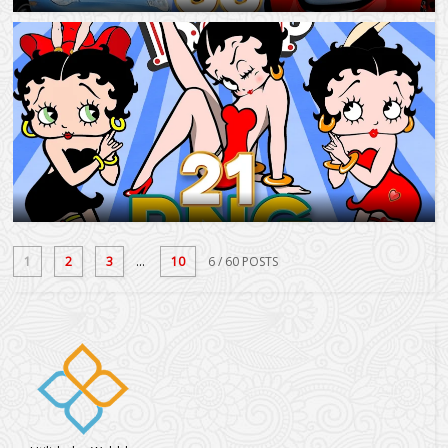
1
2
3
...
10
6
/ 60 POSTS