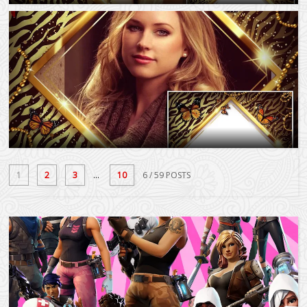
1
2
3
...
10
6
/ 59 POSTS