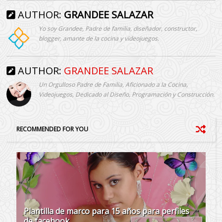
AUTHOR:
GRANDEE SALAZAR
Yo soy Grandee, Padre de familia, diseñador, constructor,
blogger, amante de la cocina y videojuegos.
AUTHOR:
GRANDEE SALAZAR
Un Orgulloso Padre de Familia, Aficionado a la Cocina,
Videojuegos, Dedicado al Diseño, Programación y Construcción.
RECOMMENDED FOR YOU
Plantilla de marco para 15 años para perfiles
de facebook