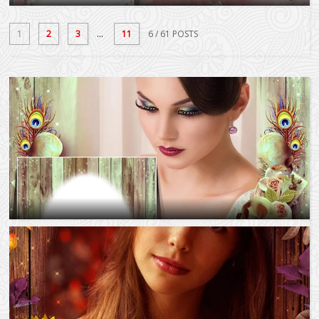
1
2
3
...
11
6
/ 61 POSTS