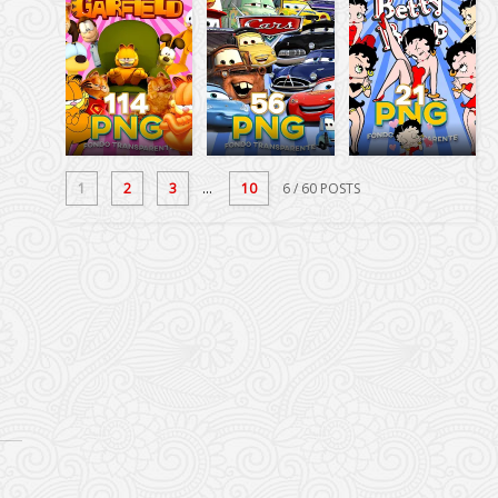
1
2
3
...
10
6
/ 60 POSTS