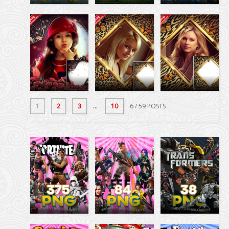
1
2
3
...
10
6
/ 59 POSTS