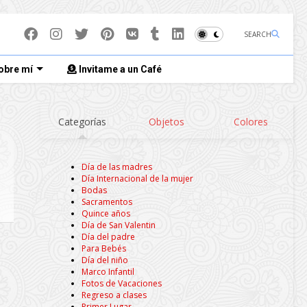
SEARCH
obre mí
Invitame a un Café
Categorías
Objetos
Colores
Día de las madres
Día Internacional de la mujer
Bodas
Sacramentos
Quince años
Día de San Valentin
Día del padre
Para Bebés
Día del niño
Marco Infantil
Fotos de Vacaciones
Regreso a clases
Primer Lugar