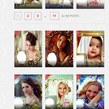
1
2
3
...
11
6
/ 61 POSTS