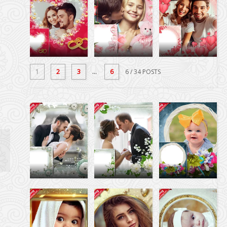
1
2
3
...
6
6
/ 34 POSTS