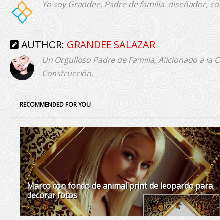
Yo soy Grandee, Padre de familia, diseñador, co
AUTHOR:
GRANDEE SALAZAR
Un Orgulloso Padre de Familia, Aficionado a la 
Construcción.
RECOMMENDED FOR YOU
Marco con fondo de animal print de leopardo para
decorar fotos