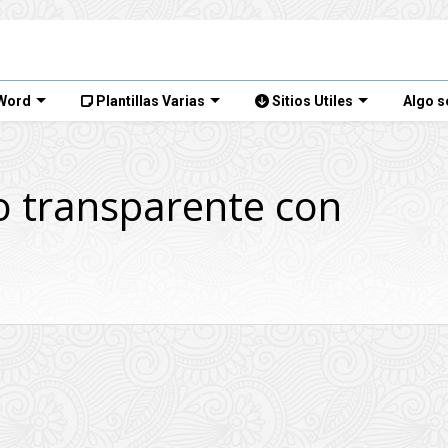
 Word
Plantillas Varias
Sitios Utiles
Algo s
o transparente con