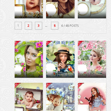
1
2
3
...
8
6
/ 48 POSTS