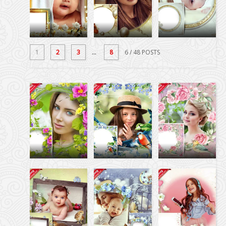
1
2
3
...
8
6
/ 48 POSTS