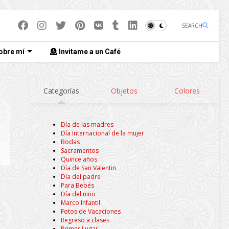
SEARCH
obre mí
Invitame a un Café
Categorías
Objetos
Colores
Día de las madres
Día Internacional de la mujer
Bodas
Sacramentos
Quince años
Día de San Valentin
Día del padre
Para Bebés
Día del niño
Marco Infantil
Fotos de Vacaciones
Regreso a clases
Primer Lugar