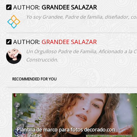
AUTHOR:
GRANDEE SALAZAR
Yo soy Grandee, Padre de familia, diseñador, co
AUTHOR:
GRANDEE SALAZAR
Un Orgulloso Padre de Familia, Aficionado a la 
Construcción.
RECOMMENDED FOR YOU
Plantilla de marco para fotos decorado con
suculentas