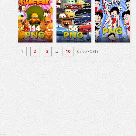
1
2
3
...
10
6
/ 60 POSTS