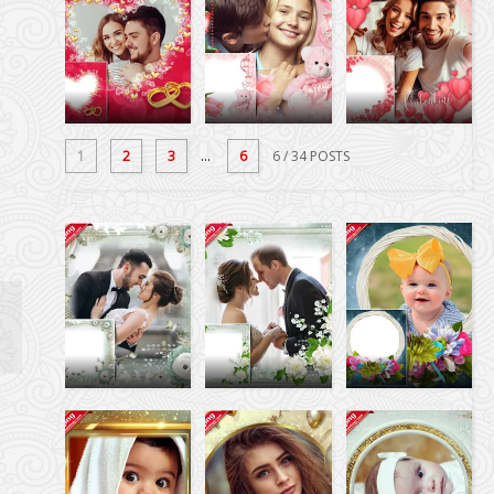
1
2
3
...
6
6
/ 34 POSTS