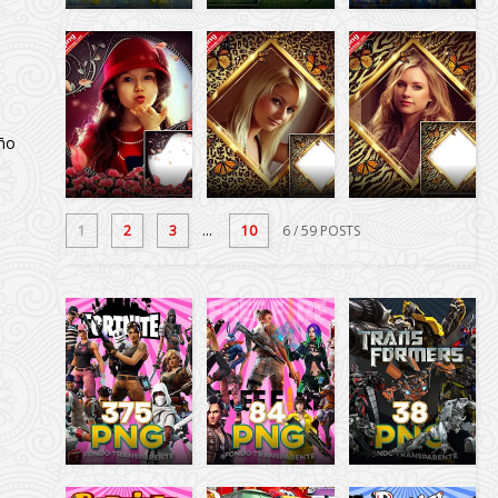
año
1
2
3
...
10
6
/ 59 POSTS