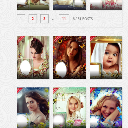
1
2
3
...
11
6
/ 61 POSTS