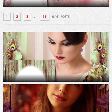
1
2
3
...
11
6
/ 61 POSTS