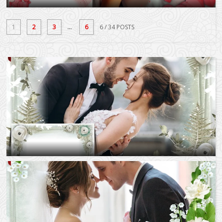
1
2
3
...
6
6
/ 34 POSTS