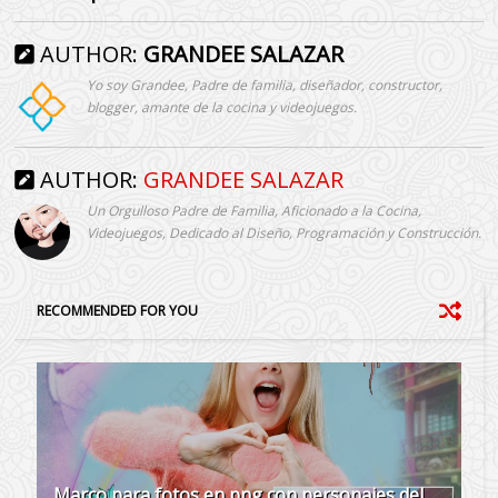
AUTHOR:
GRANDEE SALAZAR
Yo soy Grandee, Padre de familia, diseñador, constructor,
blogger, amante de la cocina y videojuegos.
AUTHOR:
GRANDEE SALAZAR
Un Orgulloso Padre de Familia, Aficionado a la Cocina,
Videojuegos, Dedicado al Diseño, Programación y Construcción.
RECOMMENDED FOR YOU
Marco para fotos en png con personajes del