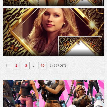
1
2
3
...
10
6
/ 59 POSTS