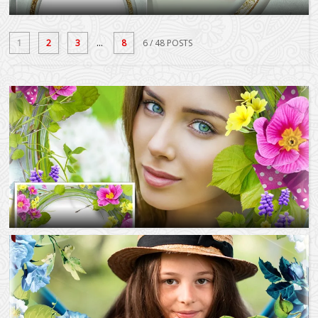
1
2
3
...
8
6
/ 48 POSTS