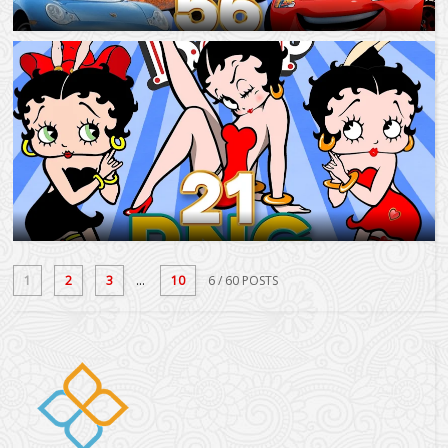
1
2
3
...
10
6
/ 60 POSTS