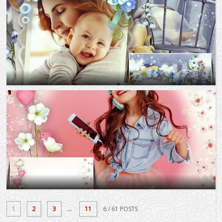
1
2
3
...
11
6
/ 61 POSTS