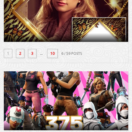
1
2
3
...
10
6
/ 59 POSTS