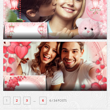
1
2
3
...
6
6
/ 34 POSTS