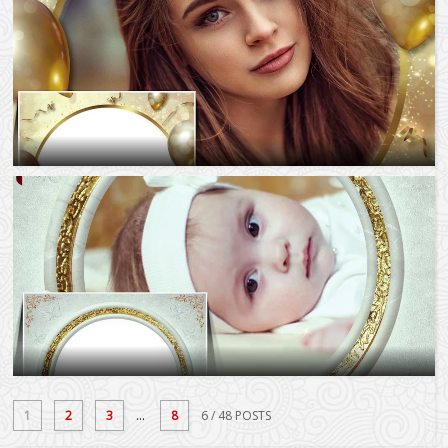
1
2
3
...
8
6
/ 48 POSTS