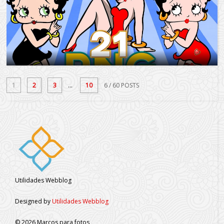
1
2
3
...
10
6
/ 60 POSTS
Utilidades Webblog
Designed by
Utilidades Webblog
©
2026
Marcos para fotos