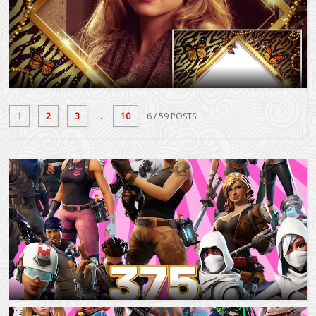
1
2
3
...
10
6
/ 59 POSTS