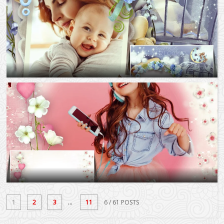
1
2
3
...
11
6
/ 61 POSTS