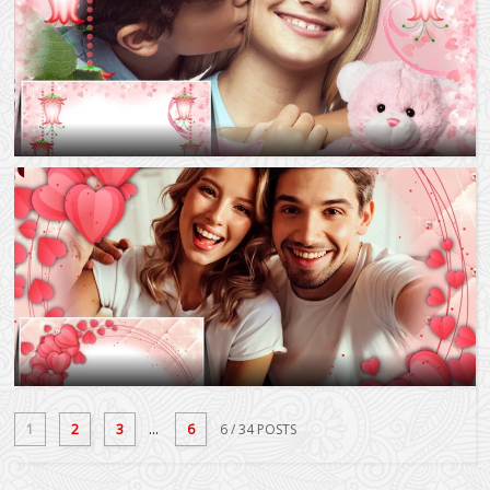
1
2
3
...
6
6
/ 34 POSTS