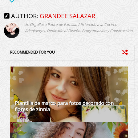
AUTHOR:
GRANDEE SALAZAR
Un Orgulloso Padre de Familia, Aficionado a la Cocina,
Videojuegos, Dedicado al Diseño, Programación y Construcción.
RECOMMENDED FOR YOU
Plantilla de marco para fotos decorado con
flores de zinnia