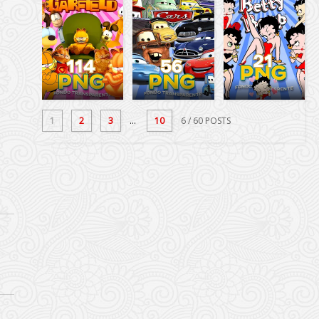
1
2
3
...
10
6
/ 60 POSTS