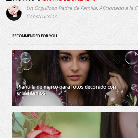
Un Orgulloso Padre de Familia, Aficionado a la 
Construcción.
RECOMMENDED FOR YOU
Plantilla de marco para fotos decorado con
crisantemos