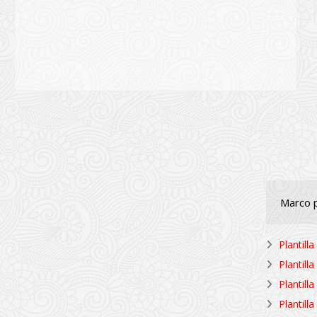
Marco p
Plantill
Plantill
Plantill
Plantill