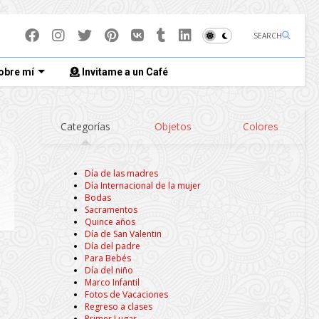
SEARCH
obre mí
Invitame a un Café
Categorías
Objetos
Colores
Día de las madres
Día Internacional de la mujer
Bodas
Sacramentos
Quince años
Día de San Valentin
Día del padre
Para Bebés
Día del niño
Marco Infantil
Fotos de Vacaciones
Regreso a clases
Primer Lugar