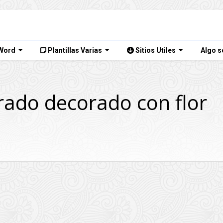
 Word
Plantillas Varias
Sitios Utiles
Algo s
rado decorado con flor