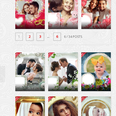
1
2
3
...
6
6
/ 34 POSTS