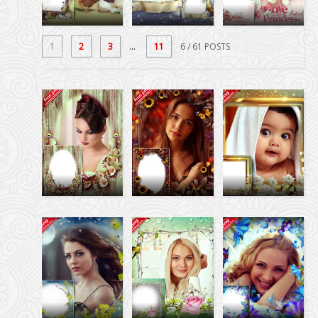
1
2
3
...
11
6
/ 61 POSTS