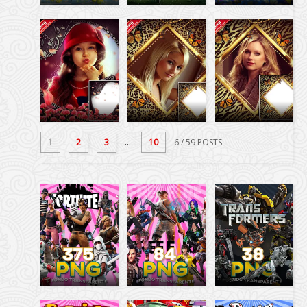
1
2
3
...
10
6
/ 59 POSTS