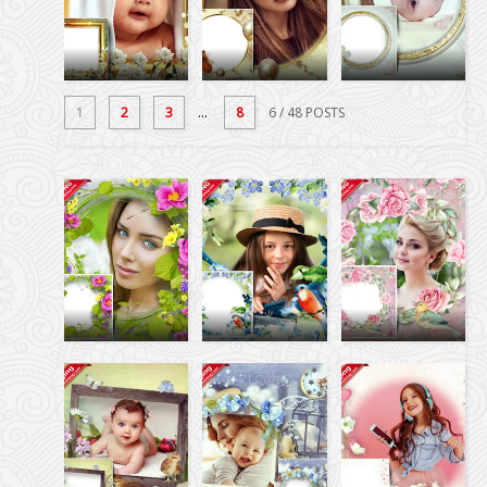
1
2
3
...
8
6
/ 48 POSTS