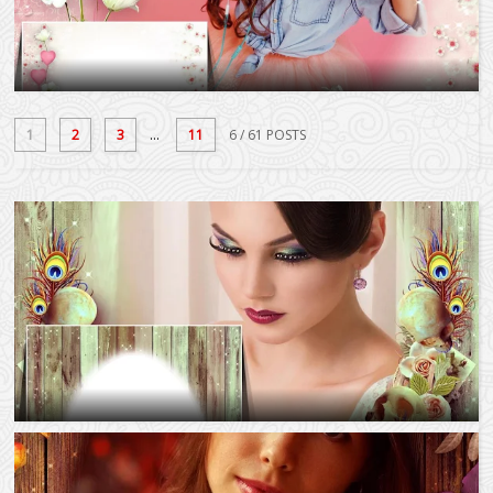
1
2
3
...
11
6
/ 61 POSTS