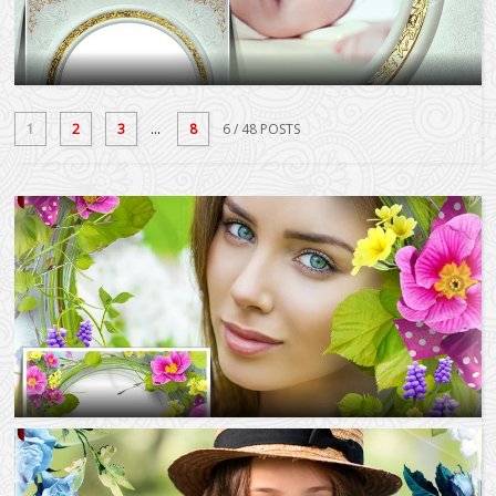
1
2
3
...
8
6
/ 48 POSTS