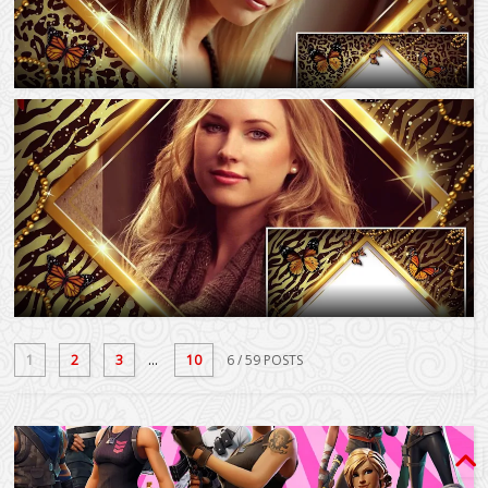
1
2
3
...
10
6
/ 59 POSTS