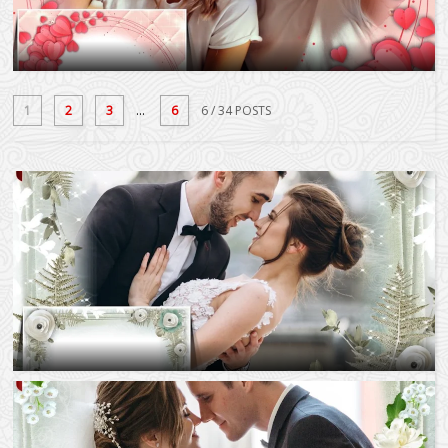
1
2
3
...
6
6
/ 34 POSTS