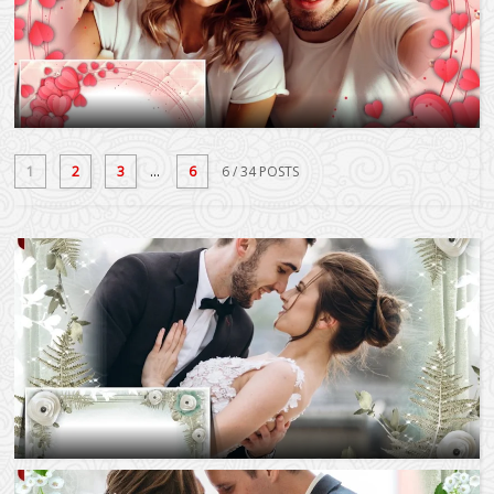
1
2
3
...
6
6
/ 34 POSTS