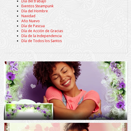
Día del trabajo
Eventos Steampunk
Día del Hombre
Navidad
Año Nuevo
Día de Pascua
Día de Acción de Gracias
Día de la Independencia
Día de Todos los Santos