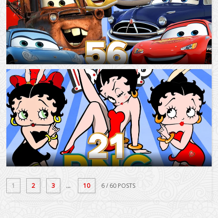
1
2
3
...
10
6
/ 60 POSTS