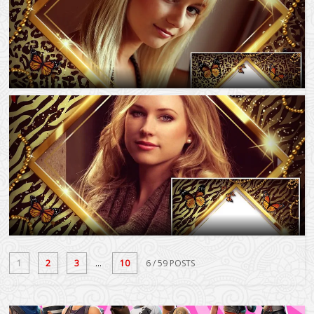
1
2
3
...
10
6
/ 59 POSTS