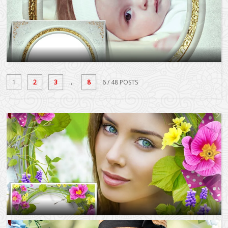
1
2
3
...
8
6
/ 48 POSTS