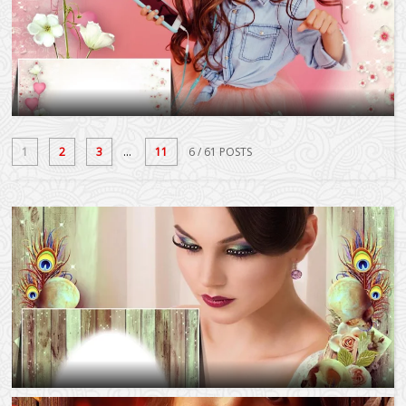
1
2
3
...
11
6
/ 61 POSTS