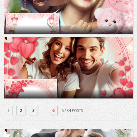
1
2
3
...
6
6
/ 34 POSTS