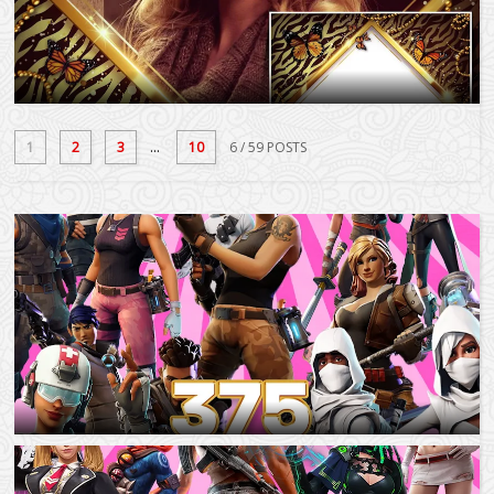
1
2
3
...
10
6
/ 59 POSTS