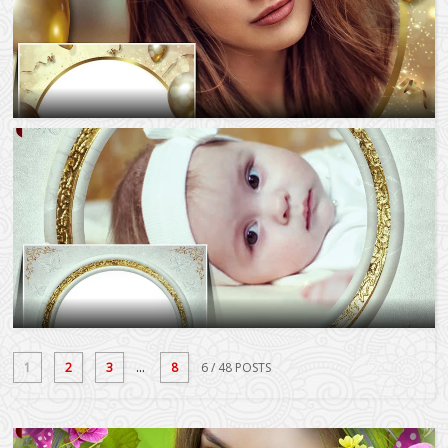
1
2
3
...
8
6
/ 48 POSTS