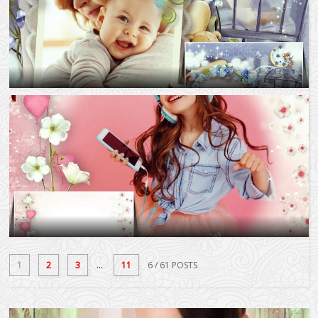
1
2
3
...
11
6
/ 61 POSTS