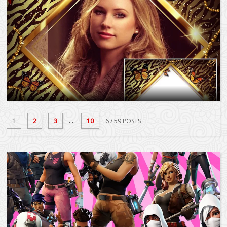
1
2
3
...
10
6
/ 59 POSTS