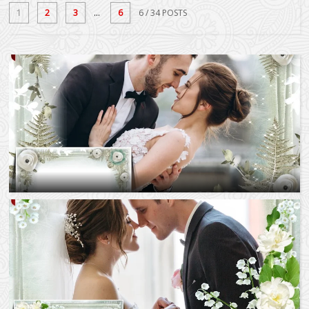
1
2
3
...
6
6
/ 34 POSTS