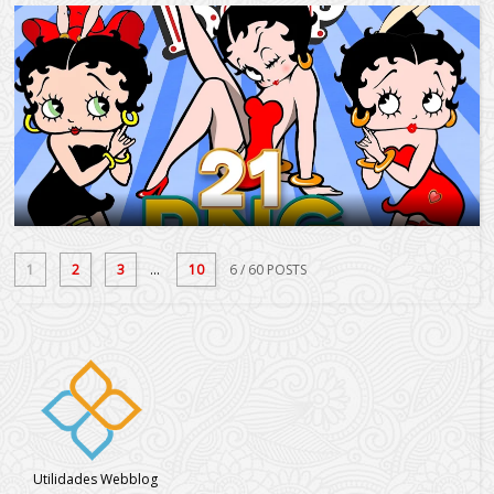
1
2
3
...
10
6
/ 60 POSTS
Utilidades Webblog