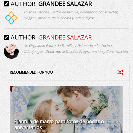
AUTHOR:
GRANDEE SALAZAR
Yo soy Grandee, Padre de familia, diseñador, constructor,
blogger, amante de la cocina y videojuegos.
AUTHOR:
GRANDEE SALAZAR
Un Orgulloso Padre de Familia, Aficionado a la Cocina,
Videojuegos, Dedicado al Diseño, Programación y Construcción.
RECOMMENDED FOR YOU
Plantilla de marco para fotos de bodas o
aniversarios