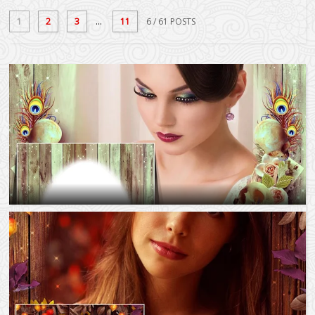
1
2
3
...
11
6
/ 61 POSTS