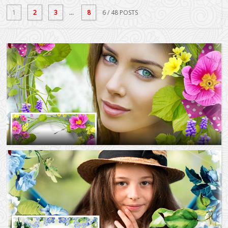
1
2
3
...
8
6
/ 48 POSTS