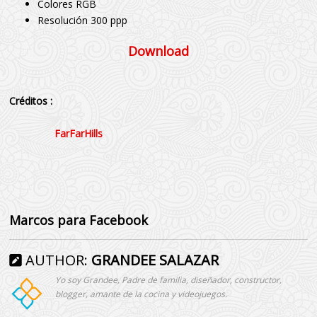
Colores RGB
Resolución 300 ppp
Download
Créditos
:
FarFarHills
Marcos para Facebook
AUTHOR:
GRANDEE SALAZAR
Yo soy Grandee, Padre de familia, diseñador, constructor,
blogger, amante de la cocina y videojuegos.