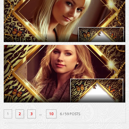
1
2
3
...
10
6
/ 59 POSTS