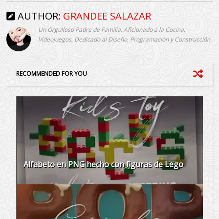
AUTHOR:
GRANDEE SALAZAR
Un Orgulloso Padre de Familia, Aficionado a la Cocina,
Videojuegos, Dedicado al Diseño, Programación y Construcción.
RECOMMENDED FOR YOU
Alfabeto en PNG hecho con figuras de Lego