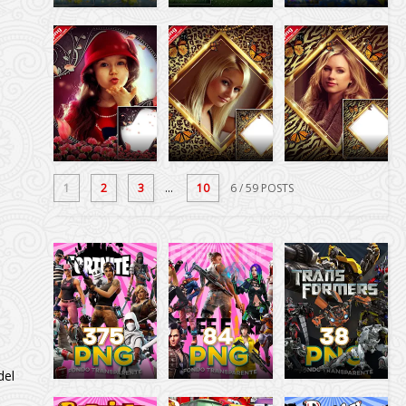
1
2
3
...
10
6
/ 59 POSTS
del
e