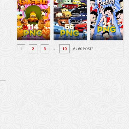
1
2
3
...
10
6
/ 60 POSTS