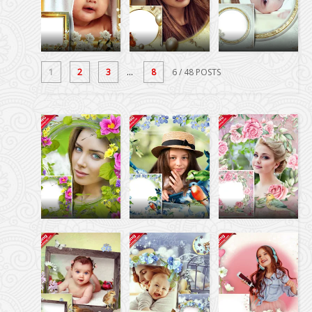
1
2
3
...
8
6
/ 48 POSTS