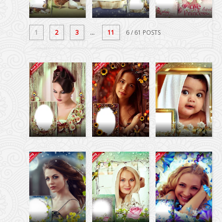
1
2
3
...
11
6
/ 61 POSTS