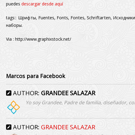
puedes
descargar desde aquí
Fuentes,
Fonts, Fontes,
Schriftarten,
tags::
Шрифты,
Исходник
наборы.
Via :
http://www.graphixstock.net/
Marcos para Facebook
AUTHOR:
GRANDEE SALAZAR
Yo soy Grandee, Padre de familia, diseñador, co
AUTHOR:
GRANDEE SALAZAR