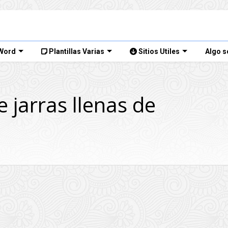
 Word
Plantillas Varias
Sitios Utiles
Algo s
 jarras llenas de