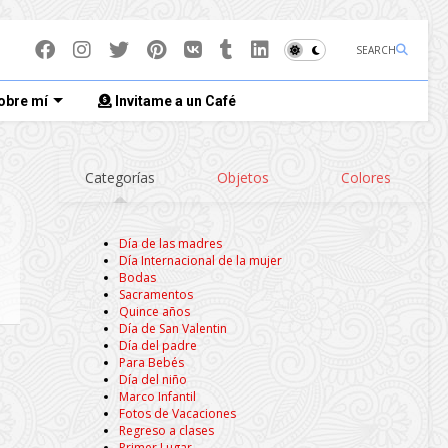
SEARCH
obre mí
Invitame a un Café
Categorías
Objetos
Colores
Día de las madres
Día Internacional de la mujer
Bodas
Sacramentos
Quince años
Día de San Valentin
Día del padre
Para Bebés
Día del niño
Marco Infantil
Fotos de Vacaciones
Regreso a clases
Primer Lugar