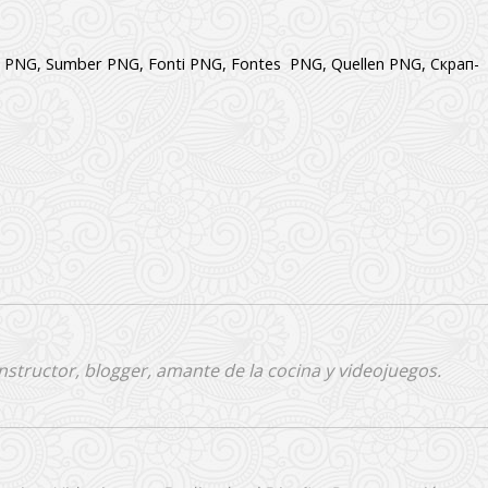
Sumber PNG,
Fonti PNG,
Fontes PNG,
Quellen PNG,
и PNG,
Скрап-
nstructor, blogger, amante de la cocina y videojuegos.