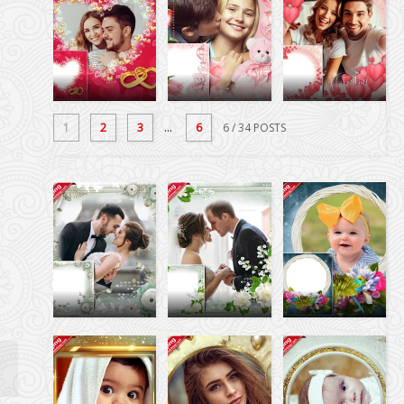
1
2
3
...
6
6
/ 34 POSTS