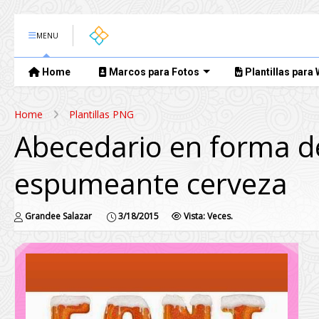
MENU
Home
Marcos para Fotos
Plantillas para
Home
Plantillas PNG
Abecedario en forma de
espumeante cerveza
Grandee Salazar
3/18/2015
Vista:
Veces.